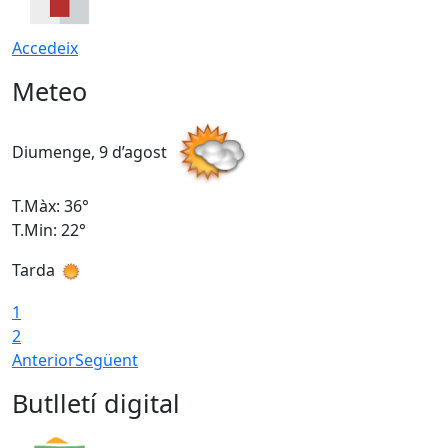
Accedeix
Meteo
Diumenge, 9 d’agost
D
T.Màx: 36°
T
T.Min: 22°
T
Tarda
T
1
2
Anterior
Següent
Butlletí digital