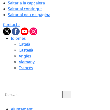
Saltar a la capçalera
Saltar al contingut
Saltar al peu de pàgina
Contacte
Idiomes
Català
Castellà
Anglès
Alemany
Francès
09.08.2026 | 11:28
Cercar:
Ajuntament