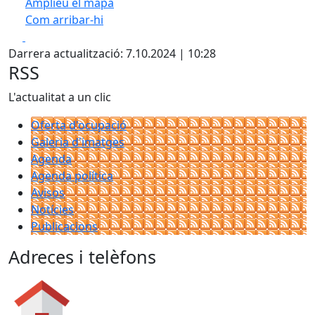
Amplieu el mapa
Com arribar-hi
Leaflet
| ©
OpenStreetMap
contributors
Facebook
X
+
Darrera actualització: 7.10.2024 | 10:28
−
RSS
L'actualitat a un clic
Oferta d'ocupació
Galeria d'imatges
Agenda
Agenda política
Avisos
Notícies
Publicacions
Adreces i telèfons