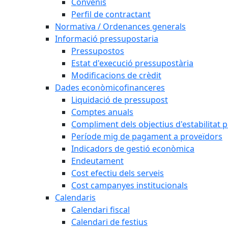
Convenis
Perfil de contractant
Normativa / Ordenances generals
Informació pressupostaria
Pressupostos
Estat d'execució pressupostària
Modificacions de crèdit
Dades econòmicofinanceres
Liquidació de pressupost
Comptes anuals
Compliment dels objectius d'estabilitat 
Període mig de pagament a proveïdors
Indicadors de gestió econòmica
Endeutament
Cost efectiu dels serveis
Cost campanyes institucionals
Calendaris
Calendari fiscal
Calendari de festius