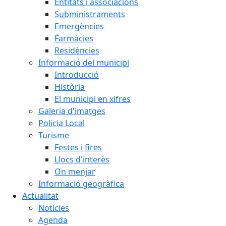
Entitats i associacions
Subministraments
Emergències
Farmàcies
Residències
Informació del municipi
Introducció
Història
El municipi en xifres
Galeria d'imatges
Policia Local
Turisme
Festes i fires
Llocs d'interès
On menjar
Informació geogràfica
Actualitat
Notícies
Agenda