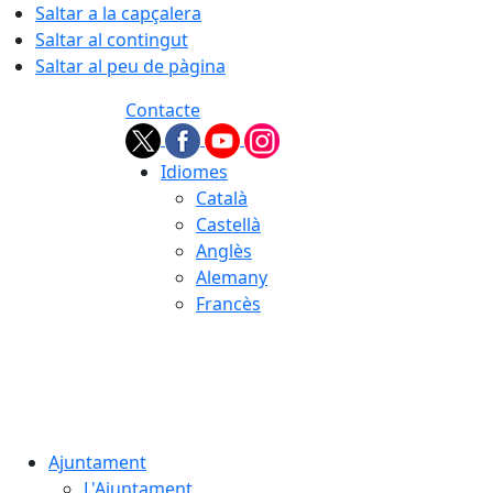
Saltar a la capçalera
Saltar al contingut
Saltar al peu de pàgina
Contacte
Idiomes
Català
Castellà
Anglès
Alemany
Francès
09.08.2026 | 07:30
Ajuntament
L'Ajuntament