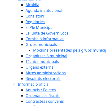
Alcaldia
Agenda institucional
Consistori
Regidories
El Ple Municipal
La Junta de Govern Local
Comissió informativa
Grups municipals
Mocions presentades pels grups munici
Organització municipal
Tècnics municipals
Òrgans externs
Altres administracions
Resultats electorals
Informació oficial
Anuncis / Edictes
Ordenances fiscals
Contractes i convenis