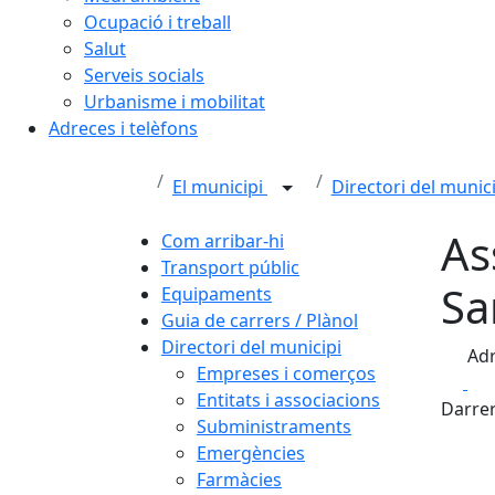
Ocupació i treball
Salut
Serveis socials
Urbanisme i mobilitat
Adreces i telèfons
El municipi
Directori del munic
As
Com arribar-hi
Transport públic
Sa
Equipaments
Guia de carrers / Plànol
Directori del municipi
Adr
Empreses i comerços
Fa
Entitats i associacions
Darrer
Subministraments
Emergències
Farmàcies