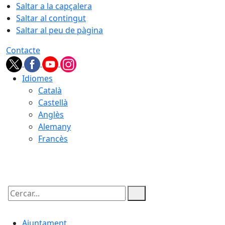
Saltar a la capçalera
Saltar al contingut
Saltar al peu de pàgina
Contacte
Idiomes
Català
Castellà
Anglès
Alemany
Francès
09.08.2026 | 07:27
Cercar:
Ajuntament