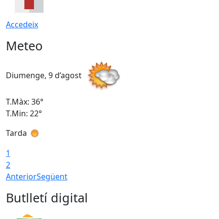
Accedeix
Meteo
Diumenge, 9 d’agost
D
T.Màx: 36°
T
T.Min: 22°
T
Tarda
T
1
2
Anterior
Següent
Butlletí digital