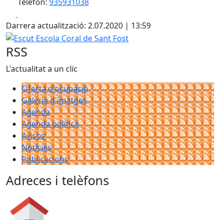
Telèfon:
935931038
Facebook
X
Darrera actualització: 2.07.2020 | 13:59
Escut Escola Coral de Sant Fost
RSS
L'actualitat a un clic
Oferta d'ocupació
Galeria d'imatges
Agenda
Agenda política
Avisos
Notícies
Publicacions
Adreces i telèfons