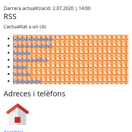
Facebook
X
Darrera actualització: 2.07.2020 | 14:00
RSS
L'actualitat a un clic
Oferta d'ocupació
Galeria d'imatges
Agenda
Agenda política
Avisos
Notícies
Publicacions
Adreces i telèfons