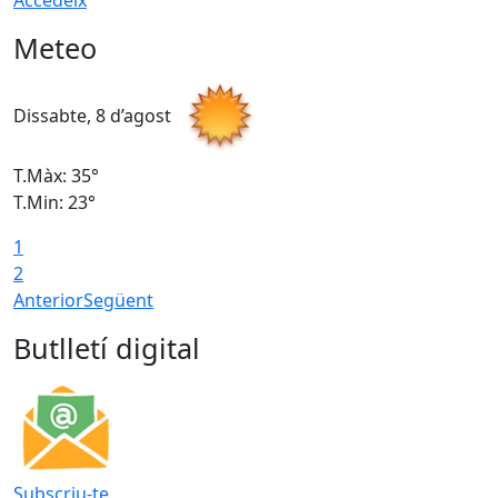
Accedeix
Meteo
Dissabte, 8 d’agost
D
T.Màx: 35°
T
T.Min: 23°
T
1
2
Anterior
Següent
Butlletí digital
Subscriu-te