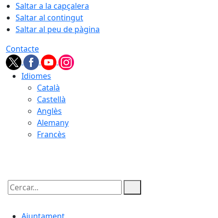
Saltar a la capçalera
Saltar al contingut
Saltar al peu de pàgina
Contacte
Idiomes
Català
Castellà
Anglès
Alemany
Francès
07.08.2026 | 22:45
Cercar:
Ajuntament