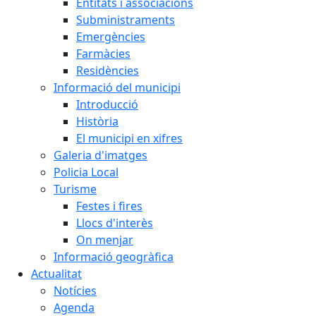
Entitats i associacions
Subministraments
Emergències
Farmàcies
Residències
Informació del municipi
Introducció
Història
El municipi en xifres
Galeria d'imatges
Policia Local
Turisme
Festes i fires
Llocs d'interès
On menjar
Informació geogràfica
Actualitat
Notícies
Agenda