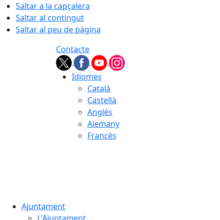
Saltar a la capçalera
Saltar al contingut
Saltar al peu de pàgina
Contacte
Idiomes
Català
Castellà
Anglès
Alemany
Francès
08.08.2026 | 01:17
Ajuntament
L'Ajuntament