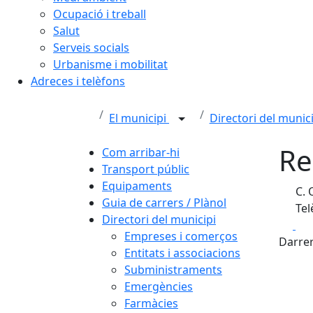
Ocupació i treball
Salut
Serveis socials
Urbanisme i mobilitat
Adreces i telèfons
El municipi
Directori del munic
Re
Com arribar-hi
Transport públic
Equipaments
C. 
Guia de carrers / Plànol
Tel
Directori del municipi
Fa
Empreses i comerços
Darrer
Entitats i associacions
Subministraments
Emergències
Farmàcies