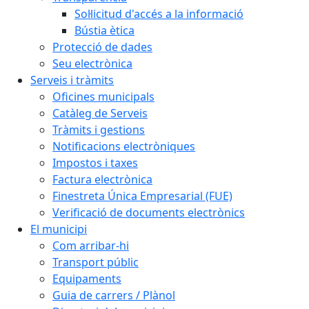
Sol·licitud d'accés a la informació
Bústia ètica
Protecció de dades
Seu electrònica
Serveis i tràmits
Oficines municipals
Catàleg de Serveis
Tràmits i gestions
Notificacions electròniques
Impostos i taxes
Factura electrònica
Finestreta Única Empresarial (FUE)
Verificació de documents electrònics
El municipi
Com arribar-hi
Transport públic
Equipaments
Guia de carrers / Plànol