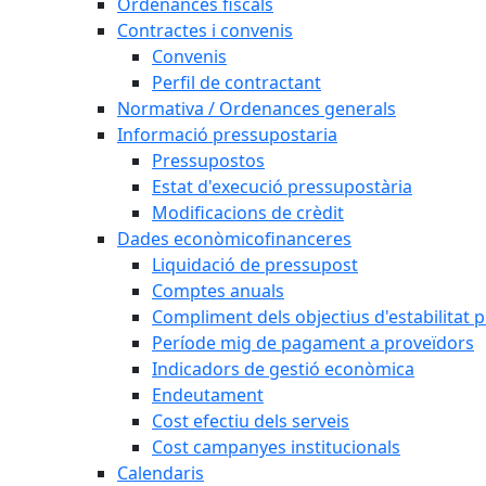
Ordenances fiscals
Contractes i convenis
Convenis
Perfil de contractant
Normativa / Ordenances generals
Informació pressupostaria
Pressupostos
Estat d'execució pressupostària
Modificacions de crèdit
Dades econòmicofinanceres
Liquidació de pressupost
Comptes anuals
Compliment dels objectius d'estabilitat 
Període mig de pagament a proveïdors
Indicadors de gestió econòmica
Endeutament
Cost efectiu dels serveis
Cost campanyes institucionals
Calendaris