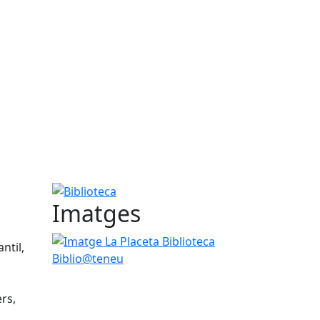
Biblioteca
Imatges
Imatge La Placeta Biblioteca Biblio@teneu
ntil,
ers,