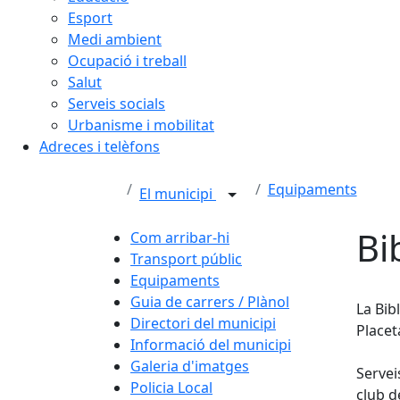
Esport
Medi ambient
Ocupació i treball
Salut
Serveis socials
Urbanisme i mobilitat
Adreces i telèfons
Equipaments
El municipi
Bi
Com arribar-hi
Transport públic
Equipaments
Guia de carrers / Plànol
La Bib
Directori del municipi
Placet
Informació del municipi
Galeria d'imatges
Servei
Policia Local
club d