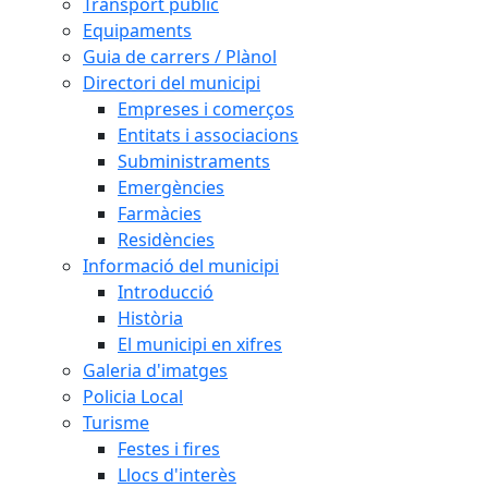
Transport públic
Equipaments
Guia de carrers / Plànol
Directori del municipi
Empreses i comerços
Entitats i associacions
Subministraments
Emergències
Farmàcies
Residències
Informació del municipi
Introducció
Història
El municipi en xifres
Galeria d'imatges
Policia Local
Turisme
Festes i fires
Llocs d'interès