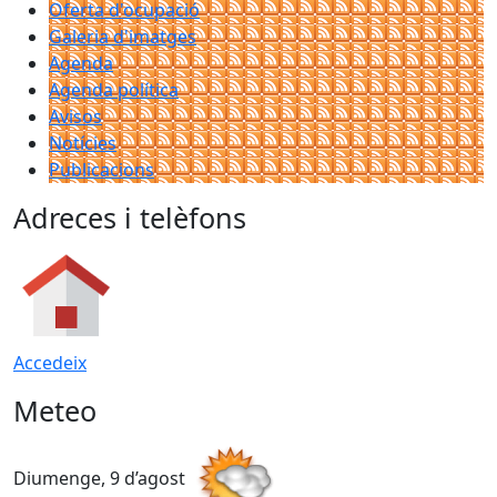
Oferta d'ocupació
Galeria d'imatges
Agenda
Agenda política
Avisos
Notícies
Publicacions
Adreces i telèfons
Accedeix
Meteo
Diumenge, 9 d’agost
D