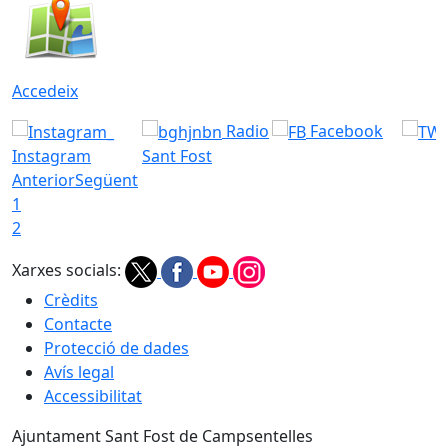
Accedeix
Radio
Facebook
Instagram
Sant Fost
Anterior
Següent
1
2
Xarxes socials:
Crèdits
Contacte
Protecció de dades
Avís legal
Accessibilitat
Ajuntament Sant Fost de Campsentelles