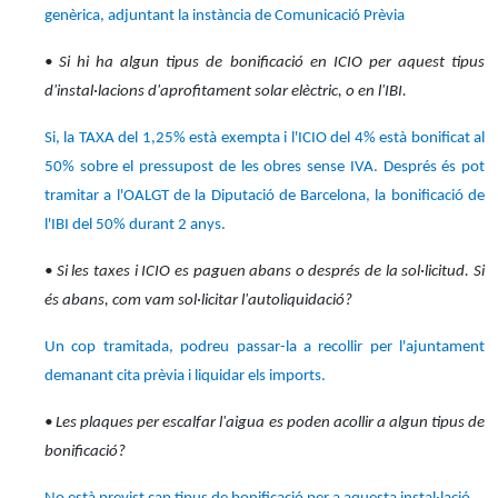
genèrica, adjuntant la instància de Comunicació Prèvia
• Si hi ha algun tipus de bonificació en ICIO per aquest tipus
d'instal·lacions d'aprofitament solar elèctric, o en l'IBI.
Si, la TAXA del 1,25% està exempta i l'ICIO del 4% està bonificat al
50% sobre el pressupost de les obres sense IVA. Després és pot
tramitar a l'OALGT de la Diputació de Barcelona, la bonificació de
l'IBI del 50% durant 2 anys.
• Si les taxes i ICIO es paguen abans o després de la sol·licitud. Si
és abans, com vam sol·licitar l'autoliquidació?
Un cop tramitada, podreu passar-la a recollir per l'ajuntament
demanant cita prèvia i liquidar els imports.
• Les plaques per escalfar l'aigua es poden acollir a algun tipus de
bonificació?