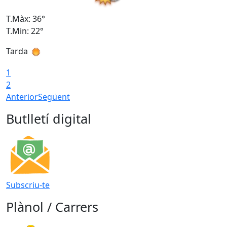
T.Màx: 36°
T
T.Min: 22°
T
Tarda
T
1
2
Anterior
Següent
Butlletí digital
Subscriu-te
Plànol / Carrers