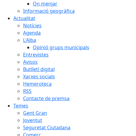
On menjar
Informació geogràfica
Actualitat
Notícies
Agenda
L'Alba
Opinió grups municipals
Entrevistes
Avisos
Butlletí digital
Xarxes socials
Hemeroteca
RSS
Contacte de premsa
Temes
Gent Gran
Joventut
Seguretat Ciutadana
Comerç