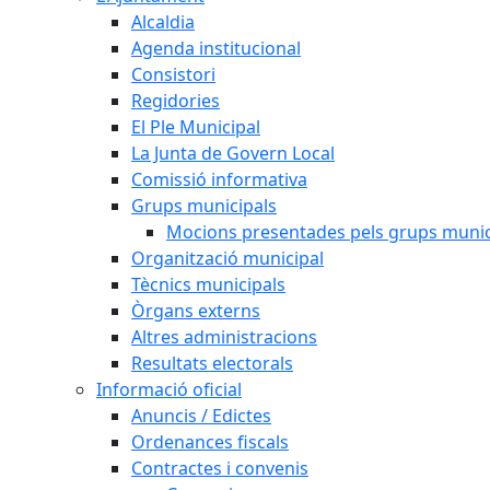
Alcaldia
Agenda institucional
Consistori
Regidories
El Ple Municipal
La Junta de Govern Local
Comissió informativa
Grups municipals
Mocions presentades pels grups munic
Organització municipal
Tècnics municipals
Òrgans externs
Altres administracions
Resultats electorals
Informació oficial
Anuncis / Edictes
Ordenances fiscals
Contractes i convenis