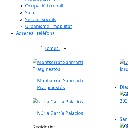
Ocupació i treball
Salut
Serveis socials
Urbanisme i mobilitat
Adreces i telèfons
Temes
23
A
Montserrat Sanmartí
Dia
Pratginestós
15
A
Núria García Palacios
San
09
A
Regidories