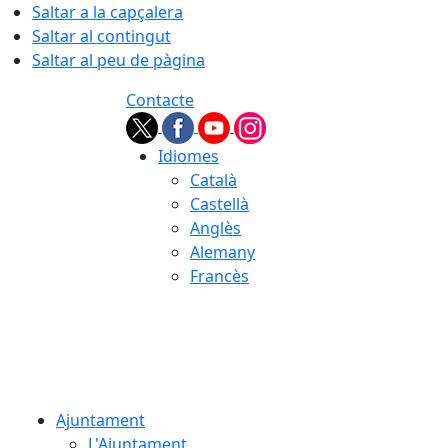
Saltar a la capçalera
Saltar al contingut
Saltar al peu de pàgina
Contacte
Idiomes
Català
Castellà
Anglès
Alemany
Francès
07.08.2026 | 03:44
Ajuntament
L'Ajuntament