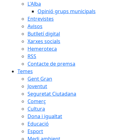
L'Alba
Opinió grups municipals
Entrevistes
Avisos
Butlletí digital
Xarxes socials
Hemeroteca
RSS
Contacte de premsa
Temes
Gent Gran
Joventut
Seguretat Ciutadana
Comerç
Cultura
Dona i igualtat
Educació
Esport
Medi ambient