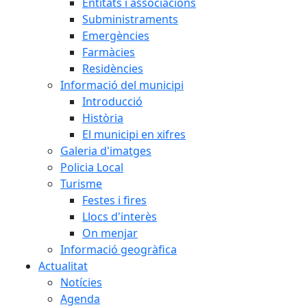
Entitats i associacions
Subministraments
Emergències
Farmàcies
Residències
Informació del municipi
Introducció
Història
El municipi en xifres
Galeria d'imatges
Policia Local
Turisme
Festes i fires
Llocs d'interès
On menjar
Informació geogràfica
Actualitat
Notícies
Agenda