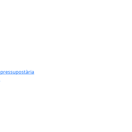
t pressupostària
s