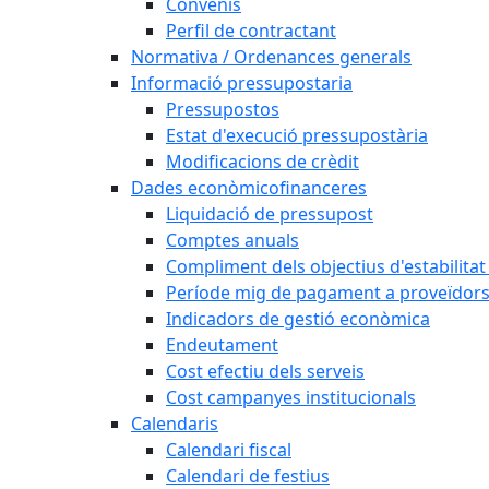
Convenis
Perfil de contractant
Normativa / Ordenances generals
Informació pressupostaria
Pressupostos
Estat d'execució pressupostària
Modificacions de crèdit
Dades econòmicofinanceres
Liquidació de pressupost
Comptes anuals
Compliment dels objectius d'estabilita
Període mig de pagament a proveïdor
Indicadors de gestió econòmica
Endeutament
Cost efectiu dels serveis
Cost campanyes institucionals
Calendaris
Calendari fiscal
Calendari de festius