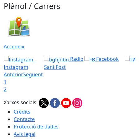
Plànol / Carrers
Accedeix
Radio
Facebook
Instagram
Sant Fost
Anterior
Següent
1
2
Xarxes socials:
Crèdits
Contacte
Protecció de dades
Avís legal