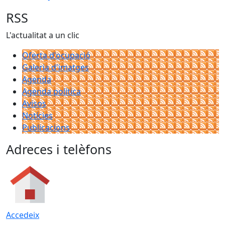
RSS
L'actualitat a un clic
Oferta d'ocupació
Galeria d'imatges
Agenda
Agenda política
Avisos
Notícies
Publicacions
Adreces i telèfons
Accedeix