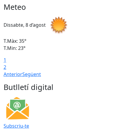
Meteo
Dissabte, 8 d’agost
D
T.Màx: 35°
T
T.Min: 23°
T
1
2
Anterior
Següent
Butlletí digital
Subscriu-te