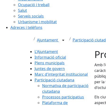
Ocupació i treball
Salut
Serveis socials
Urbanisme i mobilitat
Adreces i telèfons
Ajuntament
Participació ciuta
Pr
L'Ajuntament
Informació oficial
Plens municipals
Amb l'
Juntes de govern
caràct
Marc d'integritat institucional
públiq
Participació ciutadana
per la
Normativa de participació
d'octu
ciutadana
Processos participatius
Els ci
Plataforma de
aspect