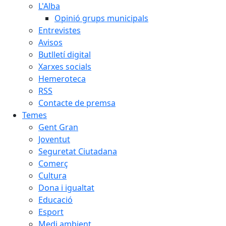
L'Alba
Opinió grups municipals
Entrevistes
Avisos
Butlletí digital
Xarxes socials
Hemeroteca
RSS
Contacte de premsa
Temes
Gent Gran
Joventut
Seguretat Ciutadana
Comerç
Cultura
Dona i igualtat
Educació
Esport
Medi ambient