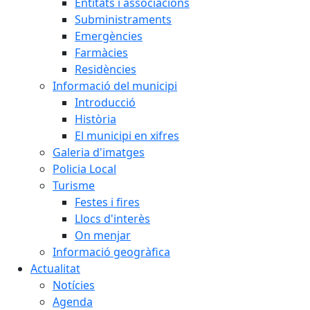
Entitats i associacions
Subministraments
Emergències
Farmàcies
Residències
Informació del municipi
Introducció
Història
El municipi en xifres
Galeria d'imatges
Policia Local
Turisme
Festes i fires
Llocs d'interès
On menjar
Informació geogràfica
Actualitat
Notícies
Agenda