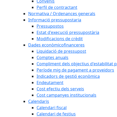
Convenis
Perfil de contractant
Normativa / Ordenances generals
Informació pressupostaria
Pressupostos
Estat d'execució pressupostària
Modificacions de crèdit
Dades econòmicofinanceres
Liquidació de pressupost
Comptes anuals
Compliment dels objectius d'estabilitat 
Període mig de pagament a proveïdors
Indicadors de gestió econòmica
Endeutament
Cost efectiu dels serveis
Cost campanyes institucionals
Calendaris
Calendari fiscal
Calendari de festius