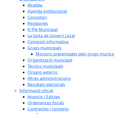
Alcaldia
Agenda institucional
Consistori
Regidories
El Ple Municipal
La Junta de Govern Local
Comissió informativa
Grups municipals
Mocions presentades pels grups munici
Organització municipal
Tècnics municipals
Òrgans externs
Altres administracions
Resultats electorals
Informació oficial
Anuncis / Edictes
Ordenances fiscals
Contractes i convenis