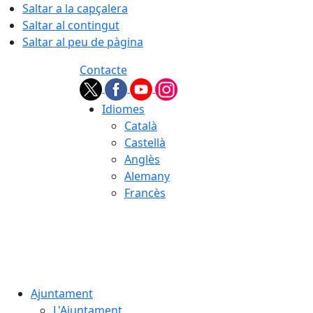
Saltar a la capçalera
Saltar al contingut
Saltar al peu de pàgina
Contacte
Idiomes
Català
Castellà
Anglès
Alemany
Francès
07.08.2026 | 16:53
Ajuntament
L'Ajuntament