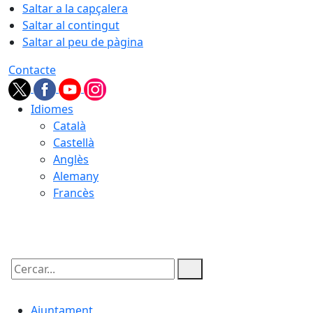
Saltar a la capçalera
Saltar al contingut
Saltar al peu de pàgina
Contacte
Idiomes
Català
Castellà
Anglès
Alemany
Francès
08.08.2026 | 17:03
Cercar:
Ajuntament