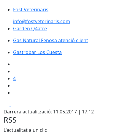
Fost Veterinaris
Fost Veterinaris
info@fostveterinaris.com
Garden Q4atre
Garden Q4atre
Gas Natural Fenosa atenció client
Gastrobar Los Cuesta
4
Facebook
X
Darrera actualització: 11.05.2017 | 17:12
RSS
L'actualitat a un clic