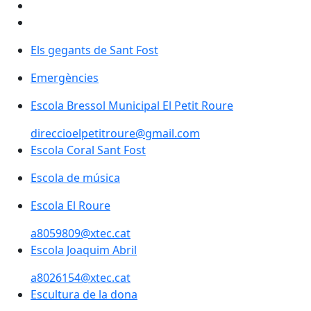
Els gegants de Sant Fost
Els gegants de Sant Fost
Emergències
Escola Bressol Municipal El Petit Roure
Escola Bressol Municipal El Petit Roure
direccioelpetitroure@gmail.com
Escola Coral Sant Fost
Escola Coral Sant Fost
Escola de música
Escola de música
Escola El Roure
Escola El Roure
a8059809@xtec.cat
Escola Joaquim Abril
Escola Joaquim Abril
a8026154@xtec.cat
Escultura de la dona
Escultura de la dona