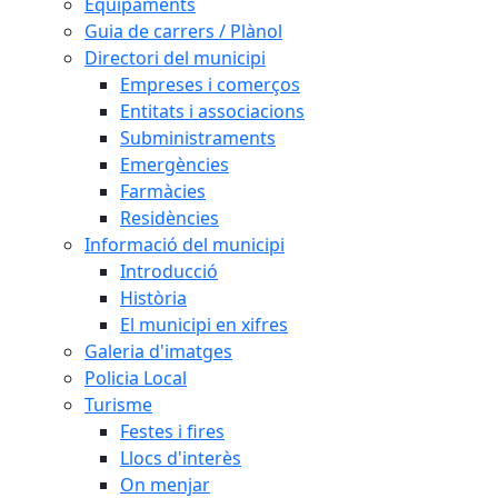
Equipaments
Guia de carrers / Plànol
Directori del municipi
Empreses i comerços
Entitats i associacions
Subministraments
Emergències
Farmàcies
Residències
Informació del municipi
Introducció
Història
El municipi en xifres
Galeria d'imatges
Policia Local
Turisme
Festes i fires
Llocs d'interès
On menjar