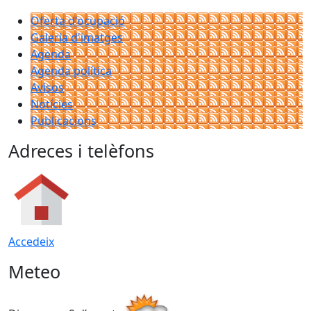
Oferta d'ocupació
Galeria d'imatges
Agenda
Agenda política
Avisos
Notícies
Publicacions
Adreces i telèfons
Accedeix
Meteo