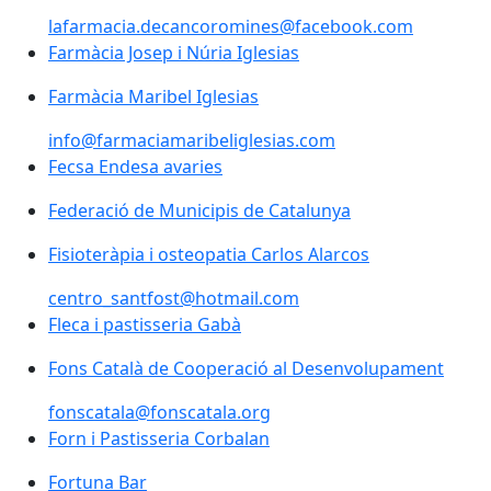
lafarmacia.decancoromines@facebook.com
Farmàcia Josep i Núria Iglesias
Farmàcia Josep i Núria Iglesias
Farmàcia Maribel Iglesias
Farmàcia Maribel Iglesias
info@farmaciamaribeliglesias.com
Fecsa Endesa avaries
Federació de Municipis de Catalunya
Federació de Municipis de Catalunya
Fisioteràpia i osteopatia Carlos Alarcos
centro_santfost@hotmail.com
Fleca i pastisseria Gabà
Fleca i pastisseria Gabà
Fons Català de Cooperació al Desenvolupament
Fons Català de Cooperació al Desenvolupament
fonscatala@fonscatala.org
Forn i Pastisseria Corbalan
Forn i Pastisseria Corbalan
Fortuna Bar