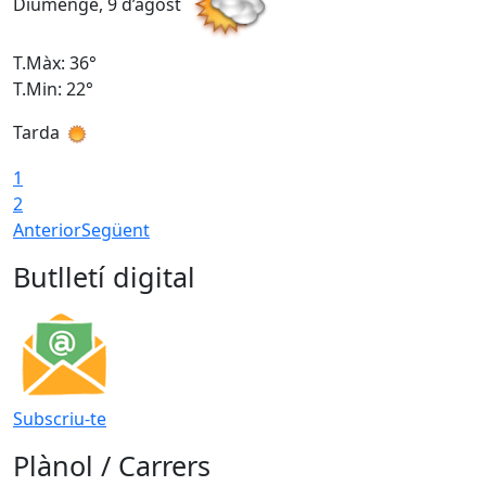
Diumenge, 9 d’agost
D
T.Màx: 36°
T
T.Min: 22°
T
Tarda
T
1
2
Anterior
Següent
Butlletí digital
Subscriu-te
Plànol / Carrers