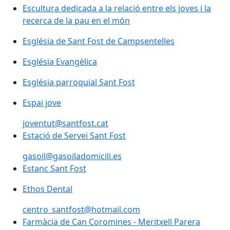
Escultura dedicada a la relació entre els joves i la re
Escultura dedicada a la relació entre els joves i la
recerca de la pau en el món
Església de Sant Fost de Campsentelles
Església de Sant Fost de Campsentelles
Església Evangèlica
Església parroquial Sant Fost
Espai jove
joventut@santfost.cat
Estació de Servei Sant Fost
Estació de Servei Sant Fost
gasoil@gasoiladomicili.es
Estanc Sant Fost
Ethos Dental
centro_santfost@hotmail.com
Farmàcia de Can Coromines - Meritxell Parera
Farmàcia de Can Coromines - Meritxell Parera